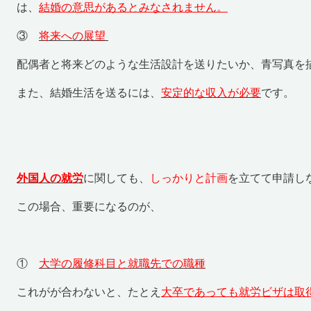
は、
結婚の意思があるとみなされません。
③
将来への展望
配偶者と将来どのような生活設計を送りたいか、青写真を
また、結婚生活を送るには、
安定的な収入が必要
です。
外国人の就労
に関しても、
しっかりと計画
を立てて申請し
この場合、重要になるのが、
①
大学の履修科目と就職先での職種
これがが合わないと、たとえ
大卒であっても就労ビザは取