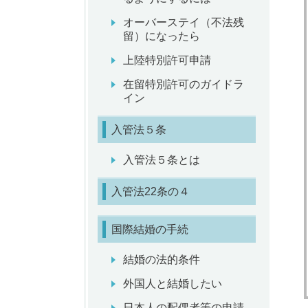
オーバーステイ（不法残
留）になったら
上陸特別許可申請
在留特別許可のガイドラ
イン
入管法５条
入管法５条とは
入管法22条の４
国際結婚の手続
結婚の法的条件
外国人と結婚したい
日本人の配偶者等の申請