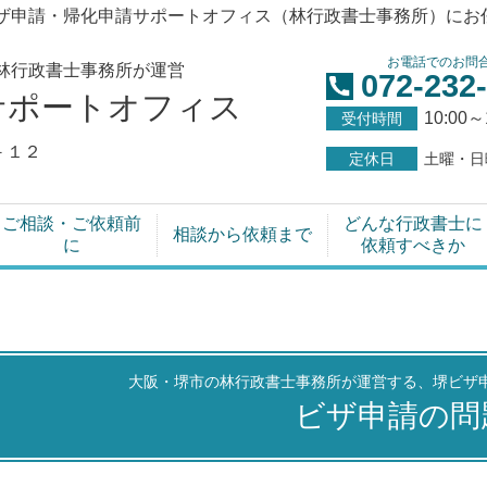
ザ申請・帰化申請サポートオフィス（林行政書士事務所）にお
お電話でのお問
林行政書士事務所が運営
072-232
サポートオフィス
10:00～
受付時間
－１２
定休日
土曜・日
ご相談・ご依頼前
どんな行政書士に
相談から依頼まで
に
依頼すべきか
大阪・堺市の林行政書士事務所が運営する、堺ビザ
ビザ申請の問