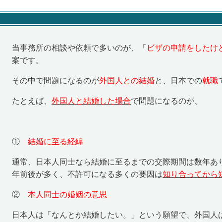
当事務所の相談や依頼で多いのが、「
ビザの申請をしたけ
案です。
その中で問題になるのが
外国人との結婚
と、日本での
就職
たとえば、
外国人と結婚した場合
で問題になるのが、
①
結婚に至る経緯
通常、日本人同士なら結婚に至るまでの交際期間は数年あ
年前後が多く、不許可になる多くの要因は
知り合ってから
②
本
人同士の婚姻の意思
日本人は「なんとか結婚したい。」という願望で、外国人