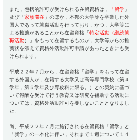
また，包括的許可が受けられる在留資格は，
「留学
」
及び「
家族滞在
」のほか，本邦の大学等を卒業した外
国人であって就職活動を行っており，かつ，大学等に
よる推薦があることから在留資格「
特定活動（継続就
職活動
）」
をもって在留するものが，大学等からの推
薦状を添えて資格外活動許可申請があったときにも受
けられます。
平成２２年７月から，在留資格「留学」をもって在留
する外国人が，在籍する大学又は高等専門学校（第４
学年，第５学年及び専攻科に限る。）との契約に基づ
いて報酬を受けて行う教育又は研究を補助する活動に
ついては，資格外活動許可を要しないこととなりまし
た。
尚、平成２２年７月に施行される在留資格「留学」と
「就学」の一本化に伴い，それまで１週について１４