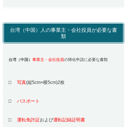
台湾（中国）人の事業主・会社役員が必要な書
類
台湾（中国）
事業主・会社役員
の帰化申請に必要な書類
□
写真
(縦5cm×横5cm)2枚
□
パスポート
□
運転免許証
および
運転記録証明書