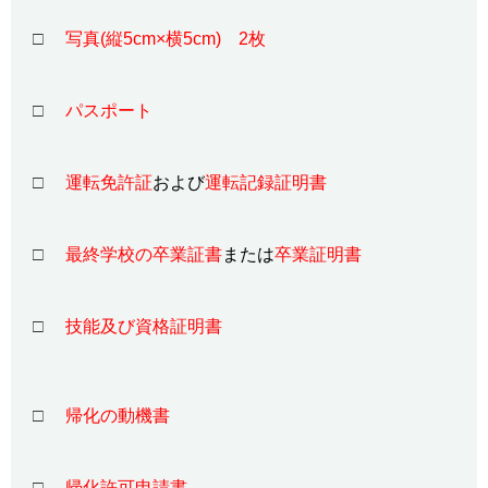
□
写真(縦5cm×横5cm) 2枚
□
パスポート
□
運転免許証
および
運転記録証明書
□
最終学校の卒業証書
または
卒業証明書
□
技能及び資格証明書
□
帰化の動機書
□
帰化許可申請書