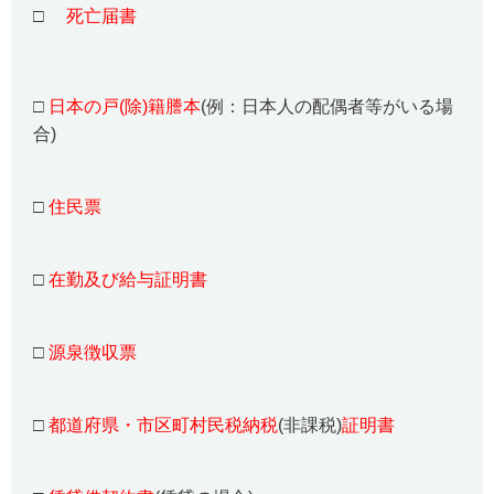
□
死亡届書
□
日本の戸(除)籍謄本
(例：日本人の配偶者等がいる場
合)
□
住民票
□
在勤及び給与証明書
□
源泉徴収票
□
都道府県・市区町村民税納税
(非課税)
証明書