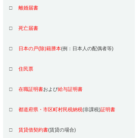
□
離婚届書
□
死亡届書
□
日本の戸(除)籍謄本
(例：日本人の配偶者等)
□
住民票
□
在職証明書
および
給与証明書
□
都道府県・市区町村民税納税
(非課税)
証明書
□
賃貸借契約書
(賃貸の場合)