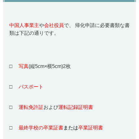
中国人事業主
や
会社役員
で、 帰化申請に必要書類な書
類は下記の通りです。
□
写真
(縦5cm×横5cm)2枚
□
パスポート
□
運転免許証
および
運転記録証明書
□
最終学校の卒業証書
または
卒業証明書