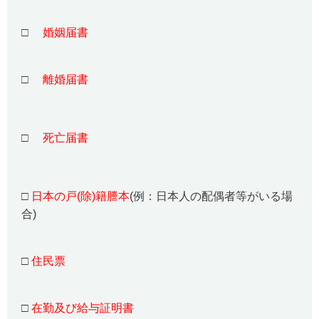
□
婚姻届書
□
離婚届書
□
死亡届書
□
日本の戸(除)籍謄本
(例：日本人の配偶者等がいる場
合)
□
住民票
□
在勤及び給与証明書