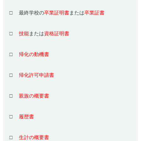
□ 最終学校の
卒業証明書
または
卒業証書
□
技能
または
資格証明書
□
帰化の動機書
□
帰化許可申請書
□
親族の概要書
□
履歴書
□
生計の概要書