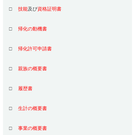
□
技能
及び
資格証明書
□
帰化の動機書
□
帰化許可申請書
□
親族の概要書
□
履歴書
□
生計の概要書
□
事業の概要書