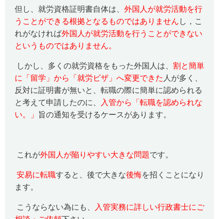
但し、就労資格証明書自体は、
外国人が就労活動を行
うことができる根拠となるものではありません
し，こ
れがなければ
外国人が就労活動を行うことができない
というものではありません。
しかし、多くの就労資格をもった外国人は、
割と簡単
に「留学」から「就労ビザ」へ変更できた
人が多く、
反対に証明書が無いと、転職の際に簡単に認められる
と考えて申請したのに、
入管から「転職を認められな
い。」
旨の通知を受けるケースがあります。
これが
外国人が陥りやすい大きな問題
です。
安易に転職
すると、後で大きな
後悔
を招くことになり
ます。
こうならない為にも、
入管実務に詳しい行政書士にご