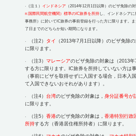
（
·
注１）
インドネシア
（2014年12月1日以降）のビザ免除の
n:国際民間航空機関）標準のIC旅券を所持
し、インドネシアに
事務所）に於いてIC旅券の事前登録を行った方に限ります。
了日までのどちらか短い期間になります。
（注
2
）
タイ
（
2013
年
7
月
1
日以降）のビザ免除の
·
に限ります。
（注
3
）
マレーシア
のビザ免除の対象は（
2013
年
·
する方に限ります。
IC
旅券を所持していない方は
（事前にビザを取得せずに入国する場合，日本入
て入国できないおそれがあります）。
（注
4
）
台湾
のビザ免除の対象は，
身分証番号が
·
に限ります。
（注
5
）
香港
のビザ免除の対象は，
香港特別行政
·
所持
する方（香港居住権所持者）に限ります。