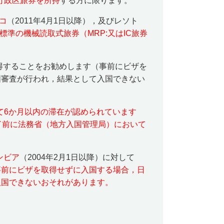
行政区旅券を所持
する方に限ります。
コ
（
2011
年
4
月
1
日以降），及びレソト
AO標準の機械読取式旅券（MRP:又はIC旅券
得することをお勧めします（事前にビザを
国審査が行われ，結果として入国できない
て
6
か月以内の滞在が認められています
了前に法務省（地方入国管理局）において
ンビア
（
2004
年
2
月
1
日以降）に対して
事前にビザを取得せずに入国する場合，日
入国できないおそれがあります。