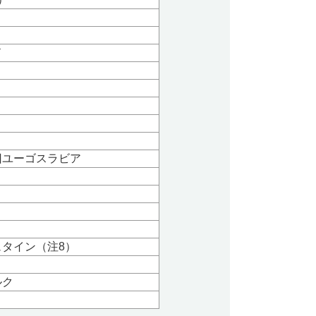
ド
旧ユーゴスラビア
タイン（注8）
ルク