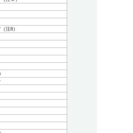
（注8）
）
ン
）