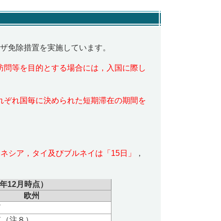
ザ免除措置を実施しています。
訪問等を目的とする場合には，入国に際し
れぞれ国毎に決められた短期滞在の期間を
ドネシア，タイ及びブルネイは「
15
日」
，
年
12
月時点）
欧州
ド
ド（注８）