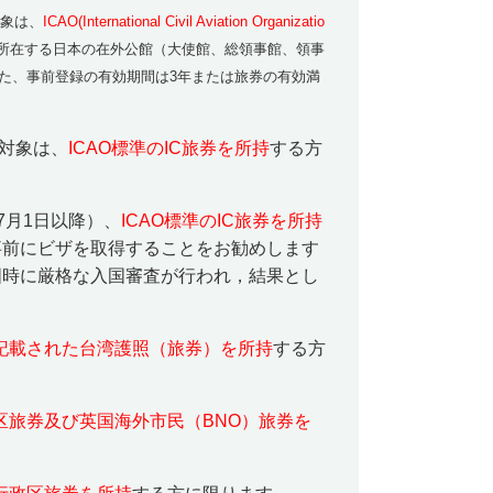
対象は、
ICAO(International Civil Aviation Organizatio
所在する日本の在外公館（大使館、総領事館、領事
また、事前登録の有効期間は3年または旅券の有効満
対象は、
ICAO標準のIC旅券を所持
する方
7
月
1
日以降）、
ICAO標準のIC旅券
を所持
事前にビザを取得することをお勧めします
国時に厳格な入国審査が行われ，結果とし
記載された台湾護照（旅券）を所持
する方
区旅券及び英国海外市民（
BNO
）旅券を