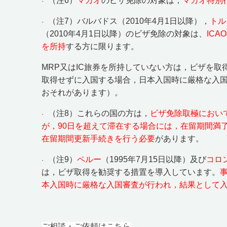
（注
6
）
マカオ
のビザ免除の対象は，
マカオ特別
·
（注
7
）バルバドス（
2010
年
4
月
1
日以降），
トル
·
（
2010
年
4
月
1
日以降）のビザ免除の対象は、
IC
を所持
する方に限ります。
MRP
又は
IC
旅券を所持していない方は，ビザを取
取得せずに入国する場合，日本入国時に厳格な入
おそれがあります）。
（注
8
）これらの国の方は，
ビザ免除取極におい
·
が，
90
日を超えて滞在する場合には，在留期間満
在留期間更新手続きを行う必要
があります。
（注
9
）
ペルー
（
1995
年
7
月
15
日以降）及び
コロ
·
は，ビザ取得を勧奨する措置を導入しています。
本入国時に厳格な入国審査が行われ，結果として
ご相談・ご依頼はこちら