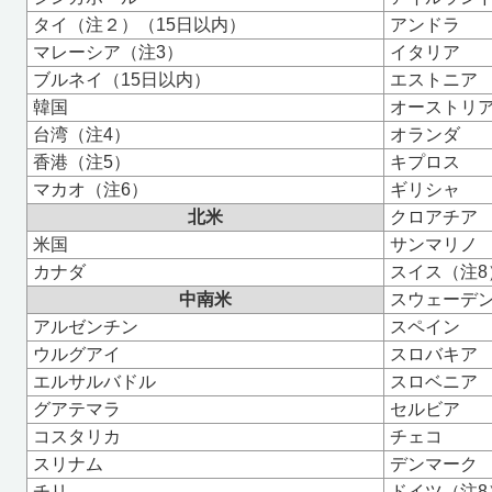
タイ（注２）（
15
日以内）
アンドラ
マレーシア（注3）
イタリア
ブルネイ（
15
日以内）
エストニア
韓国
オーストリア
台湾（注4）
オランダ
香港（注5）
キプロス
マカオ（注6）
ギリシャ
北米
クロアチア
米国
サンマリノ
カナダ
スイス（注8
中南米
スウェーデ
アルゼンチン
スペイン
ウルグアイ
スロバキア
エルサルバドル
スロベニア
グアテマラ
セルビア
コスタリカ
チェコ
スリナム
デンマーク
チリ
ドイツ（注8