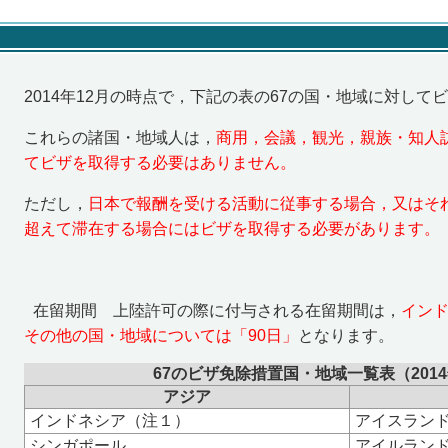
2014
年
12
月の時点で，下記の表の
67
の国・地域に対してビ
これらの諸国・地域人は，
商用，会議，観光，親族・知人
てビザを取得する必要はありません。
ただし，
日本で報酬を受ける活動に従事する場合，又はそ
超えて滞在する場合にはビザを取得する必要があります。
在留期間 上陸許可の際に付与される在留期間は，
イン
その他の国・地域については「
90
日」
となります。
67
のビザ免除措置国・地域一覧表（
2014
アジア
インドネシア（注１）
アイスラン
シンガポール
アイルラン