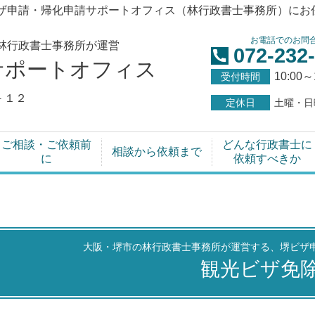
ザ申請・帰化申請サポートオフィス（林行政書士事務所）にお
お電話でのお問
林行政書士事務所が運営
072-232
サポートオフィス
10:00～
受付時間
－１２
定休日
土曜・日
ご相談・ご依頼前
どんな行政書士に
相談から依頼まで
に
依頼すべきか
大阪・堺市の林行政書士事務所が運営する、堺ビザ
観光ビザ免