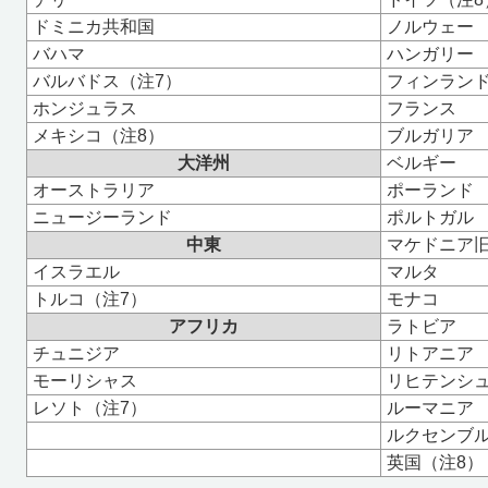
ドミニカ共和国
ノルウェー
バハマ
ハンガリー
バルバドス（注7）
フィンラン
ホンジュラス
フランス
メキシコ（注8）
ブルガリア
大洋州
ベルギー
オーストラリア
ポーランド
ニュージーランド
ポルトガル
中東
マケドニア
イスラエル
マルタ
トルコ（注7）
モナコ
アフリカ
ラトビア
チュニジア
リトアニア
モーリシャス
リヒテンシュ
レソト（注7）
ルーマニア
ルクセンブ
英国（注8）