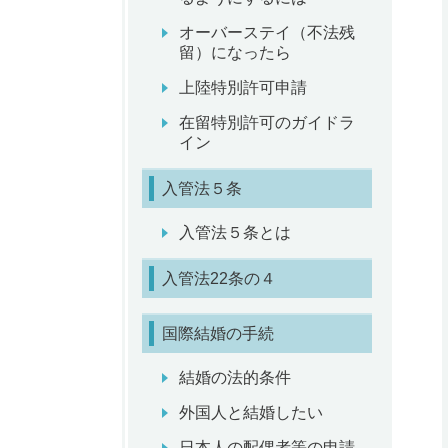
オーバーステイ（不法残
留）になったら
上陸特別許可申請
在留特別許可のガイドラ
イン
入管法５条
入管法５条とは
入管法22条の４
国際結婚の手続
結婚の法的条件
外国人と結婚したい
日本人の配偶者等の申請