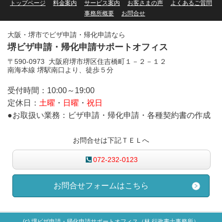
トップページ
料金案内
サービス案内
お客さまの声
よくあるご質問
事務所概要
お問合せ
大阪・堺市でビザ申請・帰化申請なら
堺ビザ申請・帰化申請サポートオフィス
〒590-0973 大阪府堺市堺区住吉橋町１－２－１２
南海本線 堺駅南口より、徒歩５分
受付時間：10:00～19:00
定休日：
土曜
・
日曜
・
祝日
●お取扱い業務：ビザ申請・帰化申請・各種契約書の作成
お問合せは下記ＴＥＬへ
072-232-0123
お問合せフォームはこちら
(c) 堺ビザ申請・帰化申請サポートオフィス（林 行政書士事務所）