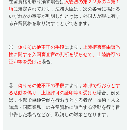
在留資格を取り消す場合は
入管法の第２２条の４第１
項
に規定されており，法務大臣は，次の各号に掲げる
いずれかの事実が判明したときは，外国人が現に有す
る在留資格を取り消すことができます。
①
偽りその他不正の手段
により，
上陸拒否事由該当
性に関する入国審査官の判断を誤らせて、上陸許可の
証印等を受けた
場合。
②
偽りその他不正の手段
により，
本邦で行おうとす
る活動を偽り，上陸許可の証印等を受けた
場合。例え
ば，本邦で単純労働を行おうとする者が「技術・人文
知識・国際業務」の在留資格に該当する活動を行う旨
申告した場合などが、取消しの対象となります。