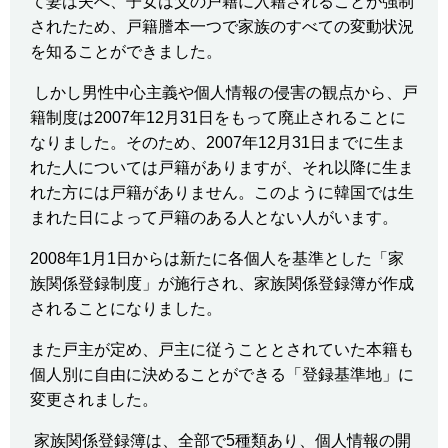
て妻は夫へ、子女は父の戸籍に入籍されることが強制
されたため、戸籍謄本一つで家族のすべての変動状況
を知ることができました。
しかし男性中心主義や個人情報の侵害の観点から、戸
籍制度は
2007
年
12
月
31
日をもって廃止されることに
なりました。そのため、
2007
年
12
月
31
日までに生ま
れた人については戸籍がありますが、それ以降に生ま
れた方には戸籍がありません。このように韓国では生
まれた日によって戸籍のある人とない人がいます。
2008
年
1
月
1
日からは新たに各個人を基準とした「家
族関係登録制度」が施行され、家族関係登録簿が作成
されることになりました。
また戸主が定め、戸主に従うこととされていた本籍も
個人別に自由に決めることができる「登録基準地」に
変更されました。
家族関係登録簿は、全部で
5
種類あり、個人情報の開