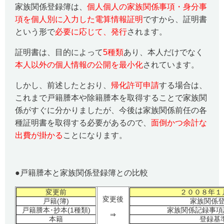
家族関係登録簿は、
個人個人の家族関係事項・身分事
項を個人別に入力した電算情報証明
ですから、証明書
という形で
必要に応じて、発行
されます。
証明書は、目的によって
5
種類
あり、本人だけでなく
本人以外の個人情報の公開を最小化
されています。
しかし、前述したとおり、
帰化許可申請
する場合は、
これまで戸籍謄本や除籍謄本を取得することで家族関
係がすぐに分かりましたが、今後は家族関係前任の各
種証明書を取得する必要があるので、
面倒かつ余計な
出費が掛かる
ことになります。
●
戸籍謄本と家族関係登録簿との比較
変更前
２００８年１
変更後
戸籍
(
簿
)
家族関係
戸籍謄本･抄本
(1
種類
)
家族関係記録事項
⇒
本籍
登録基