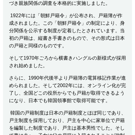
づき親族関係の調査を本格的に実施しました。
1922
年には「朝鮮戸籍令」が公布され、戸籍簿が作
成されました。この「朝鮮戸籍令」の制定により、身
分関係を公示する制度が定着したとされています。当
初の戸籍は、縦書き手書きのもので、その形式は日本
の戸籍と同様のものです。
そして
1970
年ごろから横書きハングルの新様式が採用
され始めました。
さらに、
1990
年代後半より戸籍簿の電算移記作業が進
められました。そして
2002
年には、オンライン化が完
了し、全国どこの役所からでも戸籍が取得できるよう
になり、日本でも韓国領事館で取得可能です。
韓国の戸籍制度は日本の戸籍制度とほぼ同じであり、
戸主制度を採用しており、戸主を中心に家単位で戸籍
を編製した制度であり、戸主は基本男性でした。そし