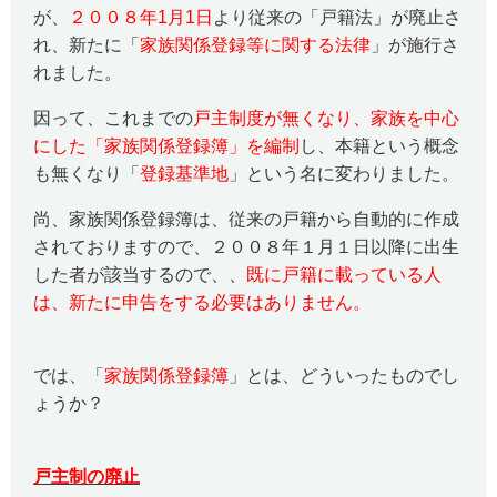
が、
２００８年
1
月
1
日
より従来の「戸籍法」が廃止さ
れ、新たに「
家族関係登録等に関する法律
」が施行さ
れました。
因って、これまでの
戸主制度が無くなり、家族を中心
にした「家族関係登録簿」を編制
し、本籍という概念
も無くなり「
登録基準地
」という名に変わりました。
尚、家族関係登録簿は、従来の戸籍から自動的に作成
されておりますので、２００８年１月１日以降に出生
した者が該当するので、、
既に戸籍に載っている人
は、新たに申告をする必要はありません。
では、「
家族関係登録簿
」とは、どういったものでし
ょうか？
戸主制の廃止