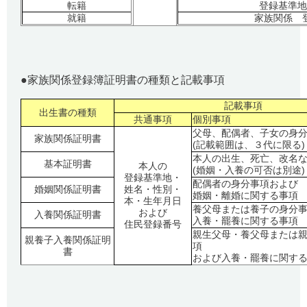
転籍
登録基準地
就籍
家族関係 
●
家族関係登録簿証明書の種類と記載事項
記載事項
出生書の種類
共通事項
個別事項
父母、配偶者、子女の身
家族関係証明書
(
記載範囲は、３代に限る
)
本人の出生、死亡、改名
基本証明書
本人の
(
婚姻・入養の可否は別途
)
登録基準地・
配偶者の身分事項および
婚姻関係証明書
姓名・性別・
婚姻・離婚に関する事項
本・生年月日
養父母または養子の身分
および
入養関係証明書
入養・罷養に関する事項
住民登録番号
親生父母・養父母または
親養子入養関係証明
項
書
および入養・罷養に関す